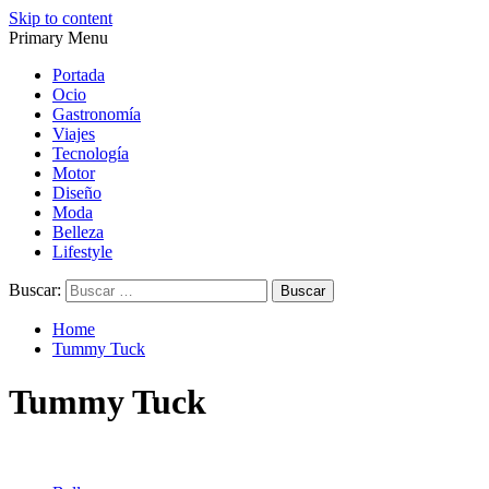
Skip to content
Primary Menu
Magazine de gastronomía, belleza, ocio, viajes, motor, tecnología,
Magazine de gastronomía, belleza, ocio, viajes, motor, tecnología,
diseño…
diseño…
Portada
Ocio
Gastronomía
Viajes
Tecnología
Motor
Diseño
Moda
Belleza
Lifestyle
Buscar:
Home
Tummy Tuck
Tummy Tuck