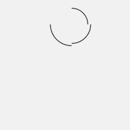
Contacto
sandra@bucket.es
agosto 2026
L
M
X
J
V
S
D
1
2