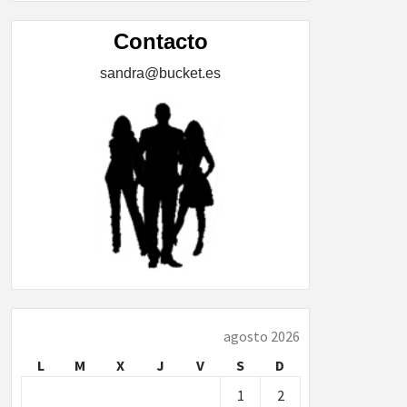
ÍA,
Contacto
sandra@bucket.es
…
agosto 2026
L
M
X
J
V
S
D
1
2