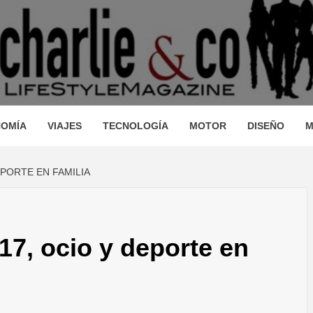
AGAZINE
IO, VIAJES, MOTOR, TECNOLOGÍA, DISEÑO…
STRONOM
OMÍA
VIAJES
TECNOLOGÍA
MOTOR
DISEÑO
M
EPORTE EN FAMILIA
LLEZA, O
17, ocio y deporte en
JES, MO