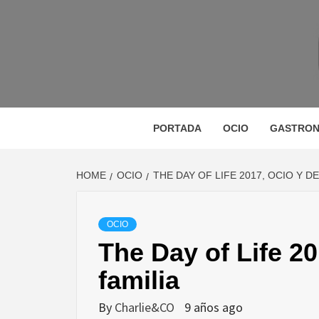
Skip
to
content
M
MAGAZINE DE GASTRONOMÍA, BELLEZA, OC
GA
PORTADA
OCIO
GASTRON
HOME
OCIO
THE DAY OF LIFE 2017, OCIO Y D
BE
OCIO
The Day of Life 20
VIA
familia
By
Charlie&CO
9 años ago