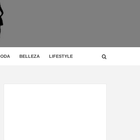
 DE
ÍA,
ODA
BELLEZA
LIFESTYLE
CIO,
TOR,