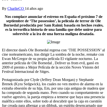
By
CharlieCO
14 años ago
Nos complace anunciar el estreno en España el próximo 7 de
septiembre de ‘The possession’, la película de terror de Ole
Bornedal producida por Sam Raimi; basada en hechos reales,
es la terrorífica historia de una familia que debe unirse para
sobrevivir a la ira de una fuerza maligna desatada.
El director danés Ole Bornedal regresa con ‘THE POSSESSION’ al
cine norteamericano, tras dirigir La sombra de la noche, remake con
Ewan McGregor de su propia película El vigilante nocturno. La
anterior película de Ole Bornedal , Deliver us from evil, ganó en
2009 el premio a Mejor Película de la sección Noves Visions del
Festival Internacional de Sitges.
Protagonizada por Clyde (Jeffrey Dean Morgan) y Stephanie
Brenek (Kyra Sedgwick), los cuales no ven motivo de alarma en la
extraña obsesión de su hija, Em, por una caja antigua de madera que
ha comprado de segunda mano. Pero cuando su comportamiento se
vuelve agresivo, la pareja empieza a temerse que haya una presencia
maléfica entre ellos, sobre todo al descubrir que la caja en cuestión
fue creada para albergar a un dibbuk, un espíritu desencarnado que