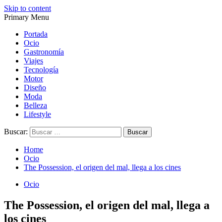
Skip to content
Primary Menu
Magazine de gastronomía, belleza, ocio, viajes, motor, tecnología,
Magazine de gastronomía, belleza, ocio, viajes, motor, tecnología,
diseño…
diseño…
Portada
Ocio
Gastronomía
Viajes
Tecnología
Motor
Diseño
Moda
Belleza
Lifestyle
Buscar:
Home
Ocio
The Possession, el origen del mal, llega a los cines
Ocio
The Possession, el origen del mal, llega a
los cines