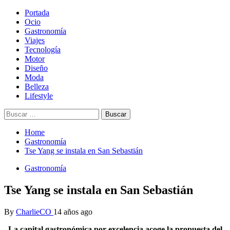
Skip
Primary
Portada
Magazine de gastronomía, belleza, ocio, viajes, motor, tecnología,
Magazine de gastronomía, belleza, ocio, viajes, motor, tecnología,
to
Menu
Ocio
diseño…
diseño…
content
Gastronomía
Viajes
Tecnología
Motor
Diseño
Moda
Belleza
Lifestyle
Buscar:
Home
Gastronomía
Tse Yang se instala en San Sebastián
Gastronomía
Tse Yang se instala en San Sebastián
By
CharlieCO
14 años ago
La capital gastronómica por excelencia acoge la propuesta del