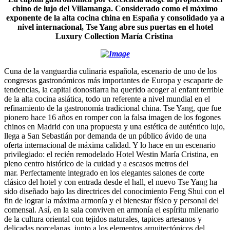
chino de lujo del Villamanga.
Considerado como el máximo
exponente de la alta cocina china en España y consolidado ya a
nivel internacional, Tse Yang abre sus puertas en el
hotel
Luxury Collection
María Cristina
Cuna de la vanguardia culinaria española, escenario de uno de los
congresos gastronómicos más importantes de Europa y escaparte de
tendencias, la capital donostiarra ha querido acoger al enfant terrible
de la alta cocina asiática, todo un referente a nivel mundial en el
refinamiento de la gastronomía tradicional china. Tse Yang, que fue
pionero hace 16 años en romper con la falsa imagen de los fogones
chinos en Madrid con una propuesta y una estética de auténtico lujo,
llega a San Sebastián por demanda de un público ávido de una
oferta internacional de máxima calidad. Y lo hace en un escenario
privilegiado: el recién remodelado Hotel Westin María Cristina, en
pleno centro histórico de la cuidad y a escasos metros del
mar. Perfectamente integrado en los elegantes salones de corte
clásico del hotel y con entrada desde el hall, el nuevo Tse Yang ha
sido diseñado bajo las directrices del conocimiento Feng Shui con el
fin de lograr la máxima armonía y el bienestar físico y personal del
comensal. Así, en la sala conviven en armonía el espíritu milenario
de la cultura oriental con tejidos naturales, tapices artesanos y
delicadas porcelanas, junto a los elementos arquitectónicos del