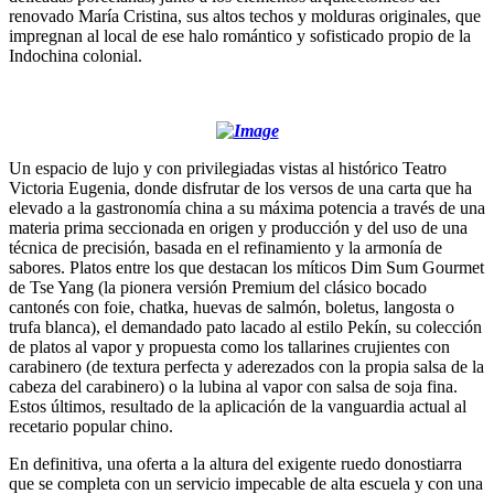
renovado María Cristina, sus altos techos y molduras originales, que
impregnan al local de ese halo romántico y sofisticado propio de la
Indochina colonial.
Un espacio de lujo y con privilegiadas vistas al histórico Teatro
Victoria Eugenia, donde disfrutar de los versos de una carta que ha
elevado a la gastronomía china a su máxima potencia a través de una
materia prima seccionada en origen y producción y del uso de una
técnica de precisión, basada en el refinamiento y la armonía de
sabores. Platos entre los que destacan los míticos Dim Sum Gourmet
de Tse Yang (la pionera versión Premium del clásico bocado
cantonés con foie, chatka, huevas de salmón, boletus, langosta o
trufa blanca), el demandado pato lacado al estilo Pekín, su colección
de platos al vapor y propuesta como los tallarines crujientes con
carabinero (de textura perfecta y aderezados con la propia salsa de la
cabeza del carabinero) o la lubina al vapor con salsa de soja fina.
Estos últimos, resultado de la aplicación de la vanguardia actual al
recetario popular chino.
En definitiva, una oferta a la altura del exigente ruedo donostiarra
que se completa con un servicio impecable de alta escuela y con una