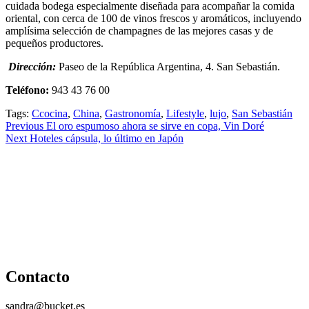
cuidada bodega especialmente diseñada para acompañar la comida
oriental, con cerca de 100 de vinos frescos y aromáticos, incluyendo
amplísima selección de champagnes de las mejores casas y de
pequeños productores.
Dirección:
Paseo de la República Argentina, 4. San Sebastián.
Teléfono:
943 43 76 00
Tags:
Ccocina
,
China
,
Gastronomía
,
Lifestyle
,
lujo
,
San Sebastián
Continue
Previous
El oro espumoso ahora se sirve en copa, Vin Doré
Next
Hoteles cápsula, lo último en Japón
Reading
Contacto
sandra@bucket.es