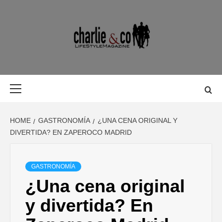
Skip
to
content
MAGAZINE D
MAGAZINE DE GASTRONOMÍA, BELLEZA, OCIO, VIAJES,
MOTOR, TECNOLOGÍA, DISEÑO…
GASTRONOMÍ
Primary
Menu
BELLEZA,
HOME
GASTRONOMÍA
¿UNA CENA ORIGINAL Y
OCIO, VIAJES
DIVERTIDA? EN ZAPEROCO MADRID
MOTOR,
GASTRONOMÍA
¿Una cena original
TECNOLOGÍA
y divertida? En