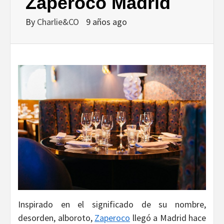
DISEÑO…
Zaperoco Madrid
By
Charlie&CO
9 años ago
Inspirado en el significado de su nombre,
desorden, alboroto,
Zaperoco
llegó a Madrid hace