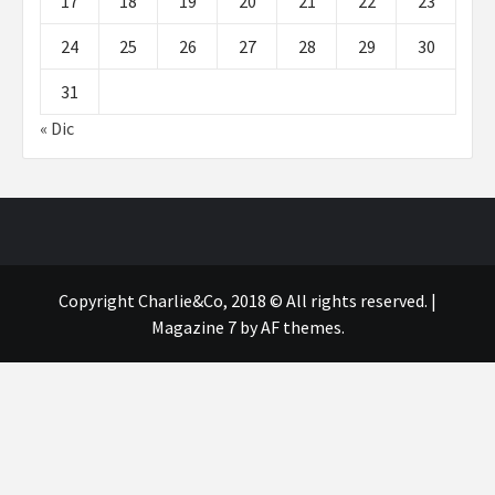
17
18
19
20
21
22
23
24
25
26
27
28
29
30
31
« Dic
Copyright Charlie&Co, 2018 © All rights reserved.
|
Magazine 7
by AF themes.