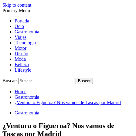
Skip to content
Primary Menu
Magazine de gastronomía, belleza, ocio, viajes, motor, tecnología,
Magazine de gastronomía, belleza, ocio, viajes, motor, tecnología,
diseño…
diseño…
Portada
Ocio
Gastronomía
Viajes
Tecnología
Motor
Diseño
Moda
Belleza
Lifestyle
Buscar:
Home
Gastronomía
¿Ventura o Figueroa? Nos vamos de Tascas por Madrid
Gastronomía
¿Ventura o Figueroa? Nos vamos de
Tascas por Madrid