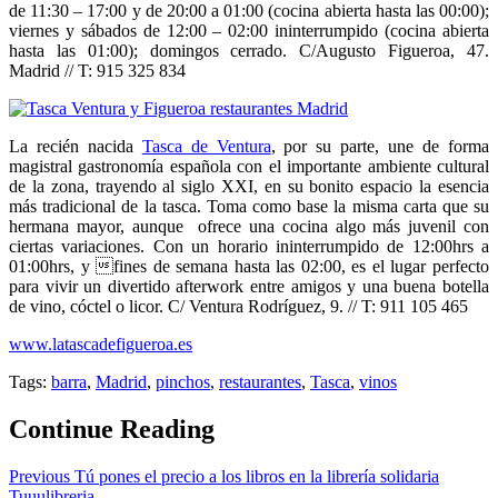
de 11:30 – 17:00 y de 20:00 a 01:00 (cocina abierta hasta las 00:00);
viernes y sábados de 12:00 – 02:00 ininterrumpido (cocina abierta
hasta las 01:00); domingos cerrado. C/Augusto Figueroa, 47.
Madrid // T: 915 325 834
La recién nacida
Tasca de Ventura
, por su parte, une de forma
magistral gastronomía española con el importante ambiente cultural
de la zona, trayendo al siglo XXI, en su bonito espacio la esencia
más tradicional de la tasca. Toma como base la misma carta que su
hermana mayor, aunque ofrece una cocina algo más juvenil con
ciertas variaciones. Con un horario ininterrumpido de 12:00hrs a
01:00hrs, y fines de semana hasta las 02:00, es el lugar perfecto
para vivir un divertido afterwork entre amigos y una buena botella
de vino, cóctel o licor. C/ Ventura Rodríguez, 9. // T: 911 105 465
www.latascadefigueroa.es
Tags:
barra
,
Madrid
,
pinchos
,
restaurantes
,
Tasca
,
vinos
Continue Reading
Previous
Tú pones el precio a los libros en la librería solidaria
Tuuulibreria