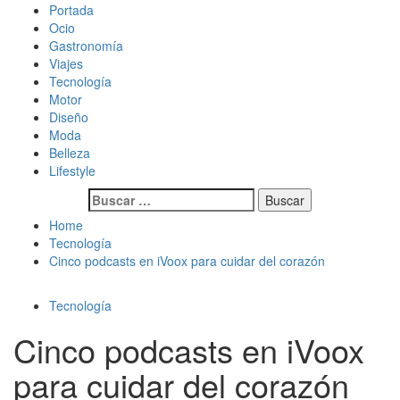
Skip
Primary
Magazine de gastronomía, belleza, ocio, viajes, motor, tecnología,
Magazine de gastronomía, belleza, ocio, viajes, motor, tecnología,
Portada
to
Menu
diseño…
diseño…
Ocio
content
Gastronomía
Viajes
Tecnología
Motor
Diseño
Moda
Belleza
Lifestyle
Buscar:
Home
Tecnología
Cinco podcasts en iVoox para cuidar del corazón
Tecnología
Cinco podcasts en iVoox
para cuidar del corazón