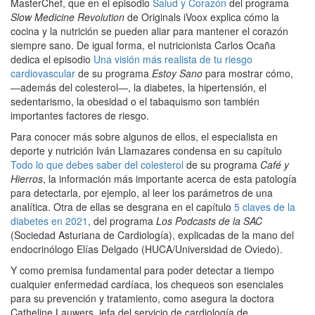
MasterChef, que en el episodio
Salud y Corazón
del programa
Slow Medicine Revolution
de Originals iVoox explica cómo la
cocina y la nutrición se pueden aliar para mantener el corazón
siempre sano. De igual forma, el nutricionista Carlos Ocaña
dedica el episodio
Una visión más realista de tu riesgo
cardiovascular
de su programa
Estoy Sano
para mostrar cómo,
—además del colesterol—, la diabetes, la hipertensión, el
sedentarismo, la obesidad o el tabaquismo son también
importantes factores de riesgo.
Para conocer más sobre algunos de ellos, el especialista en
deporte y nutrición Iván Llamazares condensa en su capítulo
Todo lo que debes saber del colesterol
de su programa
Café y
Hierros
, la información más importante acerca de esta patología
para detectarla, por ejemplo, al leer los parámetros de una
analítica. Otra de ellas se desgrana en el capítulo
5 claves de la
diabetes en 2021
, del programa
Los Podcasts de la SAC
(Sociedad Asturiana de Cardiología), explicadas de la mano del
endocrinólogo Elías Delgado (HUCA/Universidad de Oviedo).
Y como premisa fundamental para poder detectar a tiempo
cualquier enfermedad cardíaca, los chequeos son esenciales
para su prevención y tratamiento, como asegura la doctora
Catheline Lauwers, jefa del servicio de cardiología de