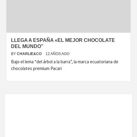
DISEÑO…
LLEGA A ESPAÑA «EL MEJOR CHOCOLATE
DEL MUNDO”
BY
CHARLIE&CO
12 AÑOS AGO
Bajo el lema “del árbol a la barra”, la marca ecuatoriana de
chocolates premium Pacari