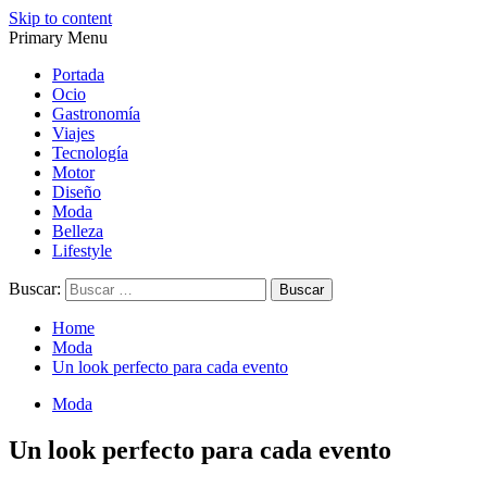
Skip to content
Primary Menu
Magazine de gastronomía, belleza, ocio, viajes, motor, tecnología,
Magazine de gastronomía, belleza, ocio, viajes, motor, tecnología,
diseño…
diseño…
Portada
Ocio
Gastronomía
Viajes
Tecnología
Motor
Diseño
Moda
Belleza
Lifestyle
Buscar:
Home
Moda
Un look perfecto para cada evento
Moda
Un look perfecto para cada evento