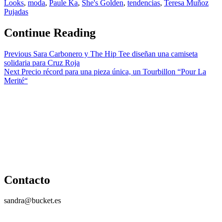
Looks
,
moda
,
Paule Ka
,
She's Golden
,
tendencias
,
Teresa Muñoz
Pujadas
Continue Reading
Previous
Sara Carbonero y The Hip Tee diseñan una camiseta
solidaria para Cruz Roja
Next
Precio récord para una pieza única, un Tourbillon “Pour La
Merité“
Contacto
sandra@bucket.es