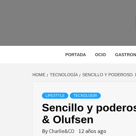
Skip
to
content
M
MAGAZINE DE GASTRONOMÍA, BELLEZA, OC
GA
PORTADA
OCIO
GASTRON
HOME
TECNOLOGÍA
SENCILLO Y PODEROSO. 
BE
LIFESTYLE
TECNOLOGÍA
Sencillo y poder
VIA
& Olufsen
By
Charlie&CO
12 años ago