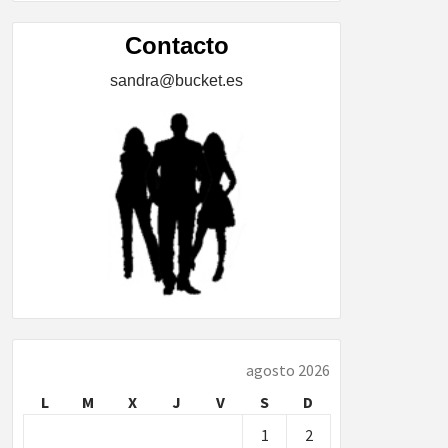
ÍA,
Contacto
sandra@bucket.es
…
agosto 2026
L
M
X
J
V
S
D
1
2