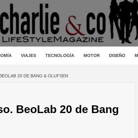
AGAZINE
IO, VIAJES, MOTOR, TECNOLOGÍA, DISEÑO…
STRONOM
OMÍA
VIAJES
TECNOLOGÍA
MOTOR
DISEÑO
M
BEOLAB 20 DE BANG & OLUFSEN
LLEZA, O
oso. BeoLab 20 de Bang
JES, MO