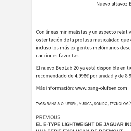
Nuevo altavoz 
Con líneas minimalistas y un aspecto relat
ostentación de la profusa musicalidad que e
incluso los más exigentes melómanos descu
canciones favoritas.
El nuevo BeoLab 20 ya está disponible en t
recomendado de 4.998€ por unidad y de 8.99
Más información: www.bang-olufsen.com
TAGS:
BANG & OLUFSEN
,
MÚSICA
,
SONIDO
,
TECNOLOGÍ
Continue
PREVIOUS
EL E-TYPE LIGHTWEIGHT DE JAGUAR IN
Reading