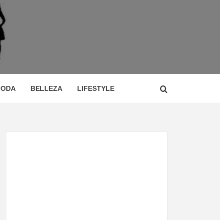
 DE
ÍA,
ODA
BELLEZA
LIFESTYLE
CIO,
TOR,