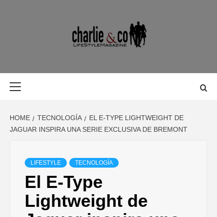
Skip
to
content
MAGAZINE D
MAGAZINE DE GASTRONOMÍA, BELLEZA, OCIO, VIAJES,
MOTOR, TECNOLOGÍA, DISEÑO…
GASTRONOMÍ
Primary
Menu
BELLEZA,
HOME
TECNOLOGÍA
EL E-TYPE LIGHTWEIGHT DE
OCIO, VIAJES
JAGUAR INSPIRA UNA SERIE EXCLUSIVA DE BREMONT
MOTOR,
LIFESTYLE
TECNOLOGÍA
El E-Type
TECNOLOGÍA
Lightweight de