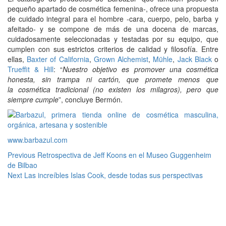
pequeño apartado de cosmética femenina-, ofrece una propuesta
de cuidado integral para el hombre -cara, cuerpo, pelo, barba y
afeitado- y se compone de más de una docena de marcas,
cuidadosamente seleccionadas y testadas por su equipo, que
cumplen con sus estrictos criterios de calidad y filosofía. Entre
ellas,
Baxter of California
,
Grown Alchemist
,
Mühle
,
Jack Black
o
Trueffit & Hill
: “
Nuestro objetivo es promover una cosmética
honesta, sin trampa ni cartón, que promete menos que
la cosmética tradicional (no existen los milagros), pero que
siempre cumple
”, concluye Bermón.
www.barbazul.com
Continue
Previous
Retrospectiva de Jeff Koons en el Museo Guggenheim
de Bilbao
Reading
Next
Las increíbles Islas Cook, desde todas sus perspectivas