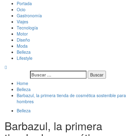
Skip
Primary
Magazine de gastronomía, belleza, ocio, viajes, motor, tecnología,
Magazine de gastronomía, belleza, ocio, viajes, motor, tecnología,
Portada
to
Menu
diseño…
diseño…
Ocio
content
Gastronomía
Viajes
Tecnología
Motor
Diseño
Moda
Belleza
Lifestyle
Buscar:
Home
Belleza
Barbazul, la primera tienda de cosmética sostenible para
hombres
Belleza
Barbazul, la primera