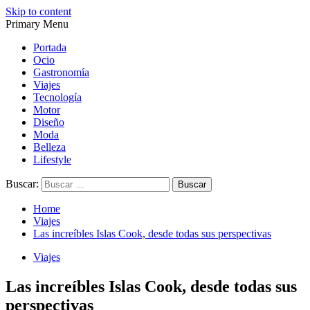
Skip to content
Primary Menu
Magazine de gastronomía, belleza, ocio, viajes, motor, tecnología,
Magazine de gastronomía, belleza, ocio, viajes, motor, tecnología,
diseño…
diseño…
Portada
Ocio
Gastronomía
Viajes
Tecnología
Motor
Diseño
Moda
Belleza
Lifestyle
Buscar:
Home
Viajes
Las increíbles Islas Cook, desde todas sus perspectivas
Viajes
Las increíbles Islas Cook, desde todas sus
perspectivas