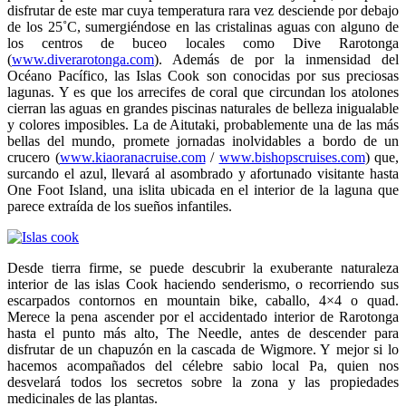
disfrutar de este mar cuya temperatura rara vez desciende por debajo
de los 25˚C, sumergiéndose en las cristalinas aguas con alguno de
los centros de buceo locales como Dive Rarotonga
(
www.diverarotonga.com
). Además de por la inmensidad del
Océano Pacífico, las Islas Cook son conocidas por sus preciosas
lagunas. Y es que los arrecifes de coral que circundan los atolones
cierran las aguas en grandes piscinas naturales de belleza inigualable
y colores imposibles. La de Aitutaki, probablemente una de las más
bellas del mundo, promete jornadas inolvidables a bordo de un
crucero (
www.kiaoranacruise.com
/
www.bishopscruises.com
) que,
surcando el azul, llevará al asombrado y afortunado visitante hasta
One Foot Island, una islita ubicada en el interior de la laguna que
parece extraída de los sueños infantiles.
Desde tierra firme, se puede descubrir la exuberante naturaleza
interior de las islas Cook haciendo senderismo, o recorriendo sus
escarpados contornos en mountain bike, caballo, 4×4 o quad.
Merece la pena ascender por el accidentado interior de Rarotonga
hasta el punto más alto, The Needle, antes de descender para
disfrutar de un chapuzón en la cascada de Wigmore. Y mejor si lo
hacemos acompañados del célebre sabio local Pa, quien nos
desvelará todos los secretos sobre la zona y las propiedades
medicinales de las plantas.