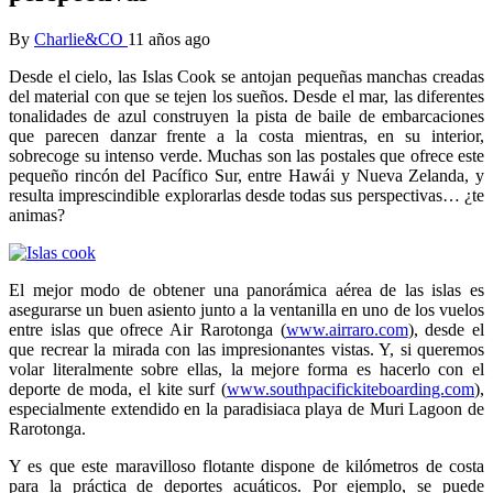
By
Charlie&CO
11 años ago
Desde el cielo, las Islas Cook se antojan pequeñas manchas creadas
del material con que se tejen los sueños. Desde el mar, las diferentes
tonalidades de azul construyen la pista de baile de embarcaciones
que parecen danzar frente a la costa mientras, en su interior,
sobrecoge su intenso verde. Muchas son las postales que ofrece este
pequeño rincón del Pacífico Sur, entre Hawái y Nueva Zelanda, y
resulta imprescindible explorarlas desde todas sus perspectivas… ¿te
animas?
El mejor modo de obtener una panorámica aérea de las islas es
asegurarse un buen asiento junto a la ventanilla en uno de los vuelos
entre islas que ofrece Air Rarotonga (
www.airraro.com
), desde el
que recrear la mirada con las impresionantes vistas. Y, si queremos
volar literalmente sobre ellas, la mejore forma es hacerlo con el
deporte de moda, el kite surf (
www.southpacifickiteboarding.com
),
especialmente extendido en la paradisiaca playa de Muri Lagoon de
Rarotonga.
Y es que este maravilloso flotante dispone de kilómetros de costa
para la práctica de deportes acuáticos. Por ejemplo, se puede