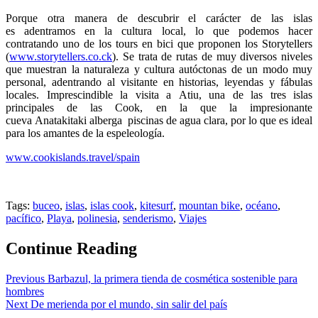
Porque otra manera de descubrir el carácter de las islas
es adentramos en la cultura local, lo que podemos hacer
contratando uno de los tours en bici que proponen los Storytellers
(
www.storytellers.co.ck
). Se trata de rutas de muy diversos niveles
que muestran la naturaleza y cultura autóctonas de un modo muy
personal, adentrando al visitante en historias, leyendas y fábulas
locales. Imprescindible la visita a Atiu, una de las tres islas
principales de las Cook, en la que la impresionante
cueva Anatakitaki alberga piscinas de agua clara, por lo que es ideal
para los amantes de la espeleología.
www.cookislands.travel/spain
Tags:
buceo
,
islas
,
islas cook
,
kitesurf
,
mountan bike
,
océano
,
pacífico
,
Playa
,
polinesia
,
senderismo
,
Viajes
Continue Reading
Previous
Barbazul, la primera tienda de cosmética sostenible para
hombres
Next
De merienda por el mundo, sin salir del país