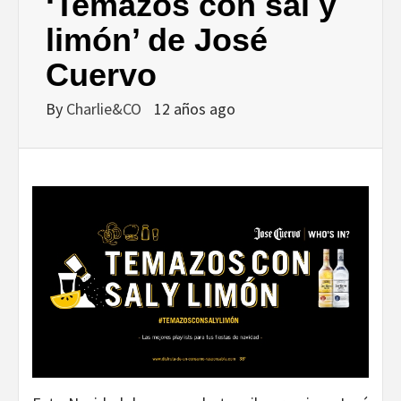
DISEÑO…
‘Temazos con sal y
limón’ de José
Cuervo
By
Charlie&CO
12 años ago