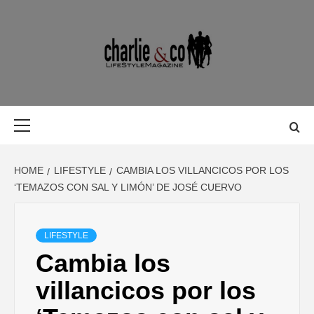
Skip
to
content
MAGAZINE D
MAGAZINE DE GASTRONOMÍA, BELLEZA, OCIO, VIAJES,
MOTOR, TECNOLOGÍA, DISEÑO…
GASTRONOMÍ
Primary
Menu
BELLEZA,
HOME
LIFESTYLE
CAMBIA LOS VILLANCICOS POR LOS
OCIO, VIAJES
‘TEMAZOS CON SAL Y LIMÓN’ DE JOSÉ CUERVO
MOTOR,
LIFESTYLE
Cambia los
TECNOLOGÍA
villancicos por los