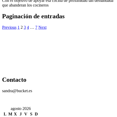
Con el objetivo de apoyar esa cocina de proximidad tan demandada
que abanderan los cocineros
Paginación de entradas
Previous
1
2
3
4
…
7
Next
Contacto
sandra@bucket.es
agosto 2026
L
M
X
J
V
S
D