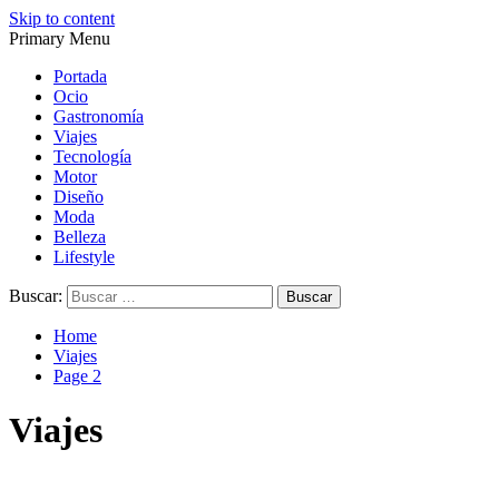
Skip to content
Primary Menu
Magazine de gastronomía, belleza, ocio, viajes, motor, tecnología,
Magazine de gastronomía, belleza, ocio, viajes, motor, tecnología,
diseño…
diseño…
Portada
Ocio
Gastronomía
Viajes
Tecnología
Motor
Diseño
Moda
Belleza
Lifestyle
Buscar:
Home
Viajes
Page 2
Viajes