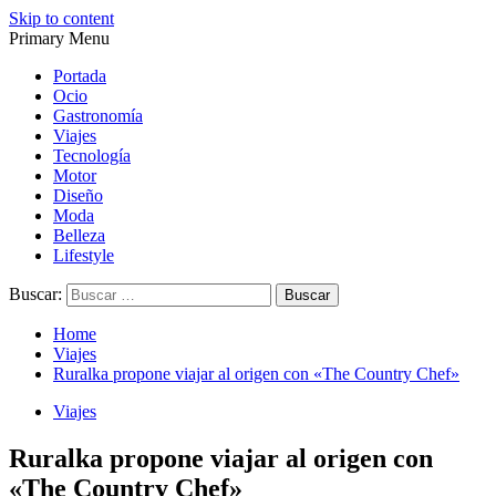
Skip to content
Primary Menu
Magazine de gastronomía, belleza, ocio, viajes, motor, tecnología,
Magazine de gastronomía, belleza, ocio, viajes, motor, tecnología,
diseño…
diseño…
Portada
Ocio
Gastronomía
Viajes
Tecnología
Motor
Diseño
Moda
Belleza
Lifestyle
Buscar:
Home
Viajes
Ruralka propone viajar al origen con «The Country Chef»
Viajes
Ruralka propone viajar al origen con
«The Country Chef»