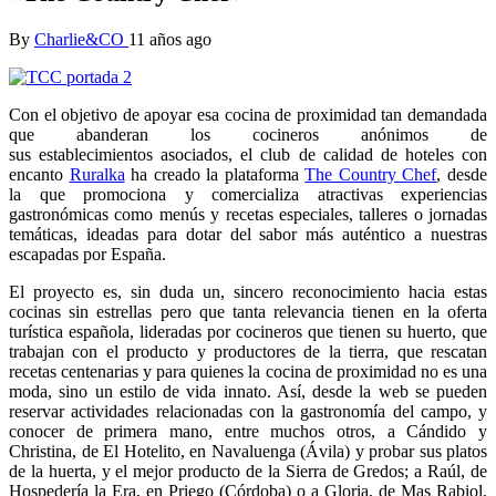
By
Charlie&CO
11 años ago
Con el objetivo de apoyar esa cocina de proximidad tan demandada
que abanderan los cocineros anónimos de
sus establecimientos asociados, el club de calidad de hoteles con
encanto
Ruralka
ha creado la plataforma
The Country Chef
, desde
la que promociona y comercializa atractivas experiencias
gastronómicas como menús y recetas especiales, talleres o jornadas
temáticas, ideadas para dotar del sabor más auténtico a nuestras
escapadas por España.
El proyecto es, sin duda un, sincero reconocimiento hacia estas
cocinas sin estrellas pero que tanta relevancia tienen en la oferta
turística española, lideradas por cocineros que tienen su huerto, que
trabajan con el producto y productores de la tierra, que rescatan
recetas centenarias y para quienes la cocina de proximidad no es una
moda, sino un estilo de vida innato. Así, desde la web se pueden
reservar actividades relacionadas con la gastronomía del campo, y
conocer de primera mano, entre muchos otros, a Cándido y
Christina, de El Hotelito, en Navaluenga (Ávila) y probar sus platos
de la huerta, y el mejor producto de la Sierra de Gredos; a Raúl, de
Hospedería la Era, en Priego (Córdoba) o a Gloria, de Mas Rabiol,