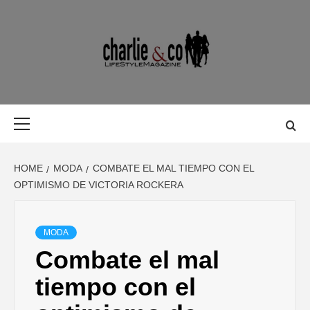
Skip
to
content
MAGAZINE D
MAGAZINE DE GASTRONOMÍA, BELLEZA, OCIO, VIAJES,
MOTOR, TECNOLOGÍA, DISEÑO…
GASTRONOMÍ
Primary
Menu
BELLEZA,
HOME
MODA
COMBATE EL MAL TIEMPO CON EL
OCIO, VIAJES
OPTIMISMO DE VICTORIA ROCKERA
MOTOR,
MODA
Combate el mal
TECNOLOGÍA
tiempo con el