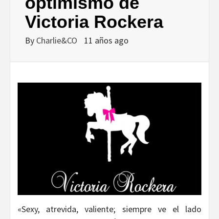
DISEÑO…
optimismo de
Victoria Rockera
By
Charlie&CO
11 años ago
«Sexy, atrevida, valiente; siempre ve el lado