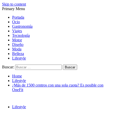
Skip to content
Primary Menu
Magazine de gastronomía, belleza, ocio, viajes, motor, tecnología,
Magazine de gastronomía, belleza, ocio, viajes, motor, tecnología,
diseño…
diseño…
Portada
Ocio
Gastronomía
Viajes
Tecnología
Motor
Diseño
Moda
Belleza
Lifestyle
Buscar:
Home
Lifestyle
¿Más de 1500 centros con una sola cuota? Es posible con
OneFit
Lifestyle