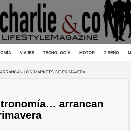
AGAZINE
IO, VIAJES, MOTOR, TECNOLOGÍA, DISEÑO…
STRONOM
OMÍA
VIAJES
TECNOLOGÍA
MOTOR
DISEÑO
M
ARRANCAN LOS ‘MARKETS’ DE PRIMAVERA
LLEZA, O
stronomía… arrancan
JES, MO
primavera