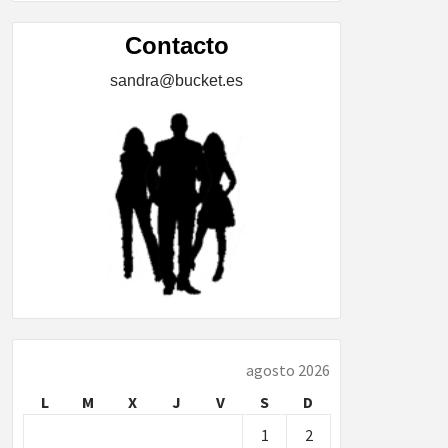
ÍA,
Contacto
sandra@bucket.es
…
agosto 2026
L
M
X
J
V
S
D
1
2