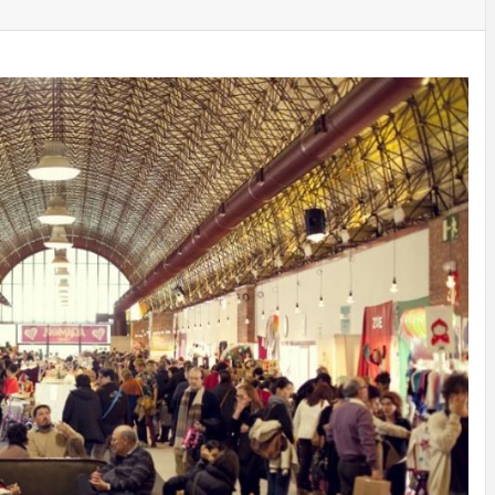
ECNOLOG
DISEÑO