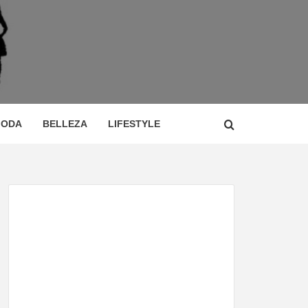
 DE
ÍA,
ODA
BELLEZA
LIFESTYLE
CIO,
TOR,