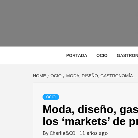
Skip
to
content
M
MAGAZINE DE GASTRONOMÍA, BELLEZA, OC
GA
PORTADA
OCIO
GASTRON
HOME
OCIO
MODA, DISEÑO, GASTRONOMÍA… 
BE
OCIO
Moda, diseño, ga
VIA
los ‘markets’ de 
By
Charlie&CO
11 años ago