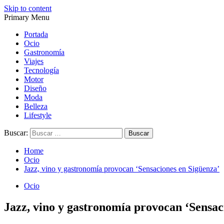
Skip to content
Primary Menu
Magazine de gastronomía, belleza, ocio, viajes, motor, tecnología, d
Magazine de gastronomía, belleza, ocio, viajes, motor, tecnología, d
Portada
Ocio
Gastronomía
Viajes
Tecnología
Motor
Diseño
Moda
Belleza
Lifestyle
Buscar:
Home
Ocio
Jazz, vino y gastronomía provocan ‘Sensaciones en Sigüenza’
Ocio
Jazz, vino y gastronomía provocan ‘Sensac