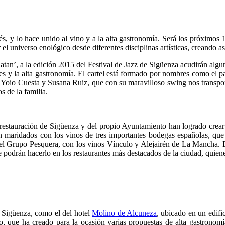
és, y lo hace unido al vino y a la alta gastronomía. Será los próximos 
el universo enológico desde diferentes disciplinas artísticas, creando 
’, a la edición 2015 del Festival de Jazz de Sigüenza acudirán alguno
es y la alta gastronomía. El cartel está formado por nombres como el
 Yoio Cuesta y Susana Ruiz, que con su maravilloso swing nos transport
s de la familia.
a restauración de Sigüenza y del propio Ayuntamiento han logrado crear
rán maridados con los vinos de tres importantes bodegas españolas, qu
l Grupo Pesquera, con los vinos Vínculo y Alejairén de La Mancha. De e
ue podrán hacerlo en los restaurantes más destacados de la ciudad, quie
e Sigüenza, como el del hotel
Molino de Alcuneza
, ubicado en un edifi
, que ha creado para la ocasión varias propuestas de alta gastronomí