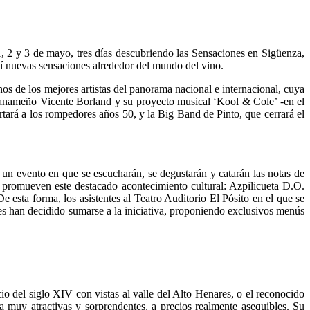
1, 2 y 3 de mayo, tres días descubriendo las Sensaciones en Sigüenza,
así nuevas sensaciones alrededor del mundo del vino.
s de los mejores artistas del panorama nacional e internacional, cuya
 panameño Vicente Borland y su proyecto musical ‘Kool & Cole’ -en el
ará a los rompedores años 50, y la Big Band de Pinto, que cerrará el
 un evento en que se escucharán, se degustarán y catarán las notas de
e promueven este destacado acontecimiento cultural: Azpilicueta D.O.
sta forma, los asistentes al Teatro Auditorio El Pósito en el que se
nes han decidido sumarse a la iniciativa, proponiendo exclusivos menús
cio del siglo XIV con vistas al valle del Alto Henares, o el reconocido
a muy atractivas y sorprendentes, a precios realmente asequibles. Su