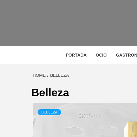
Skip
to
content
M
MAGAZINE DE GASTRONOMÍA, BELLEZA, OC
GA
PORTADA
OCIO
GASTRON
HOME
BELLEZA
BE
Belleza
BELLEZA
VIA