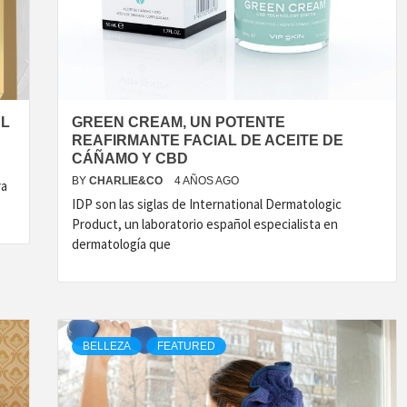
ECNOLOG
DISEÑO
EL
GREEN CREAM, UN POTENTE
REAFIRMANTE FACIAL DE ACEITE DE
CÁÑAMO Y CBD
BY
CHARLIE&CO
4 AÑOS AGO
ra
IDP son las siglas de International Dermatologic
Product, un laboratorio español especialista en
dermatología que
BELLEZA
FEATURED