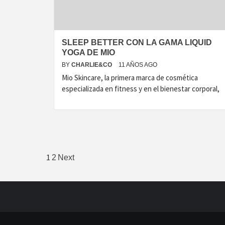
SLEEP BETTER CON LA GAMA LIQUID
YOGA DE MIO
BY
CHARLIE&CO
11 AÑOS AGO
Mio Skincare, la primera marca de cosmética
especializada en fitness y en el bienestar corporal,
Paginación
1
2
Next
de
entradas