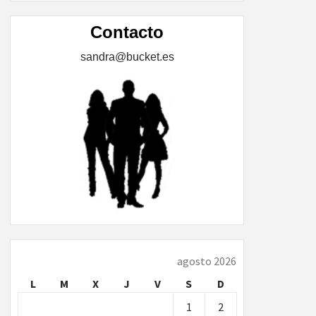
ÍA,
Contacto
sandra@bucket.es
…
agosto 2026
L
M
X
J
V
S
D
1
2