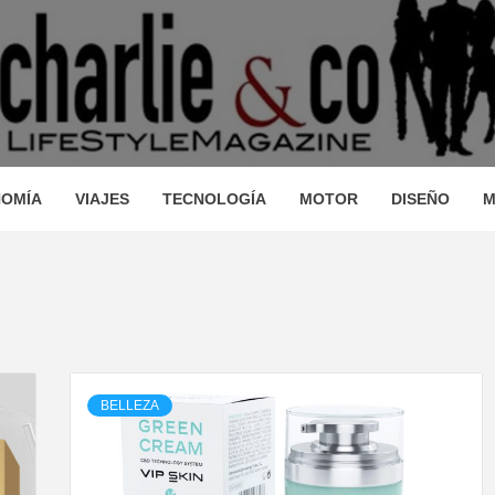
AGAZINE
IO, VIAJES, MOTOR, TECNOLOGÍA, DISEÑO…
STRONOM
OMÍA
VIAJES
TECNOLOGÍA
MOTOR
DISEÑO
M
LLEZA, O
BELLEZA
JES, MO