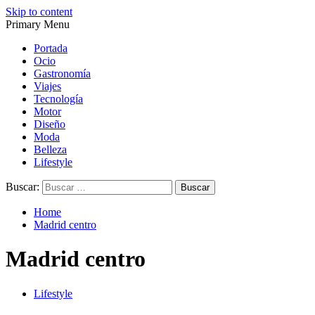
Skip to content
Primary Menu
Magazine de gastronomía, belleza, ocio, viajes, motor, tecnología,
Magazine de gastronomía, belleza, ocio, viajes, motor, tecnología,
diseño…
diseño…
Portada
Ocio
Gastronomía
Viajes
Tecnología
Motor
Diseño
Moda
Belleza
Lifestyle
Buscar:
Home
Madrid centro
Madrid centro
Lifestyle