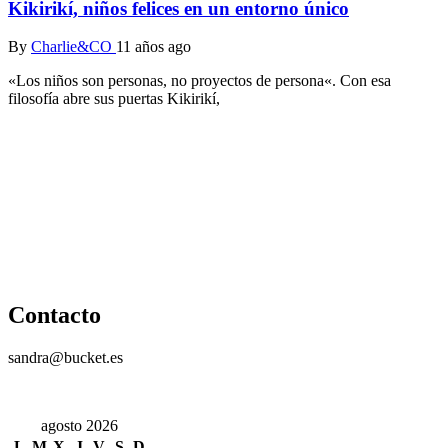
Kikirikí, niños felices en un entorno único
By
Charlie&CO
11 años ago
«Los niños son personas, no proyectos de persona«. Con esa
filosofía abre sus puertas Kikirikí,
Contacto
sandra@bucket.es
agosto 2026
L
M
X
J
V
S
D