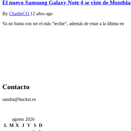
El nuevo Samsung Galaxy Note 4 se viste de Montbla
By
CharlieCO
12 años ago
Ya no basta con ser el más “techie”, además de estar a la última en
Contacto
sandra@bucket.es
agosto 2026
L
M
X
J
V
S
D