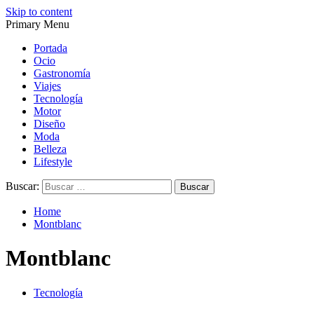
Skip to content
Primary Menu
Magazine de gastronomía, belleza, ocio, viajes, motor, tecnología, d
Magazine de gastronomía, belleza, ocio, viajes, motor, tecnología, d
Portada
Ocio
Gastronomía
Viajes
Tecnología
Motor
Diseño
Moda
Belleza
Lifestyle
Buscar:
Home
Montblanc
Montblanc
Tecnología