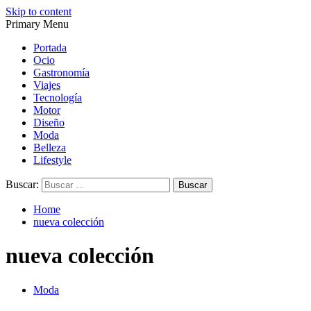
Skip to content
Primary Menu
Magazine de gastronomía, belleza, ocio, viajes, motor, tecnología,
Magazine de gastronomía, belleza, ocio, viajes, motor, tecnología,
diseño…
diseño…
Portada
Ocio
Gastronomía
Viajes
Tecnología
Motor
Diseño
Moda
Belleza
Lifestyle
Buscar:
Home
nueva colección
nueva colección
Moda