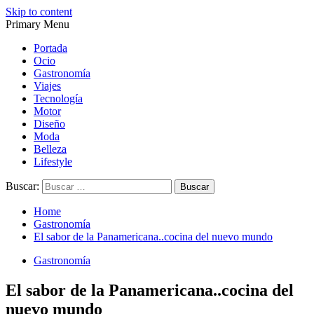
Skip to content
Primary Menu
Magazine de gastronomía, belleza, ocio, viajes, motor, tecnología,
Magazine de gastronomía, belleza, ocio, viajes, motor, tecnología,
diseño…
diseño…
Portada
Ocio
Gastronomía
Viajes
Tecnología
Motor
Diseño
Moda
Belleza
Lifestyle
Buscar:
Home
Gastronomía
El sabor de la Panamericana..cocina del nuevo mundo
Gastronomía
El sabor de la Panamericana..cocina del
nuevo mundo