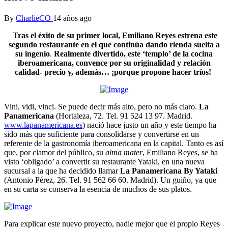
By
CharlieCO
14 años ago
Tras el éxito de su primer local, Emiliano Reyes estrena este
segundo restaurante en el que continúa dando rienda suelta a
su ingenio
.
Realmente divertido, este ‘templo’ de la cocina
iberoamericana, convence por su originalidad y relación
calidad- precio y, además… ¡porque propone hacer tríos!
Vini, vidi, vinci. Se puede decir más alto, pero no más claro.
La
Panamericana
(Hortaleza, 72. Tel. 91 524 13 97. Madrid.
www.lapanamericana.es
) nació hace justo un año y este tiempo ha
sido más que suficiente para consolidarse y convertirse en un
referente de la gastronomía iberoamericana en la capital. Tanto es así
que, por clamor del público, su
alma mater
, Emiliano Reyes, se ha
visto ‘obligado’ a convertir su restaurante Yataki, en una nueva
sucursal a la que ha decidido llamar
La Panamericana By Yataki
(Antonio Pérez, 26. Tel. 91 562 66 60. Madrid). Un guiño, ya que
en su carta se conserva la esencia de muchos de sus platos.
Para explicar este nuevo proyecto, nadie mejor que el propio Reyes