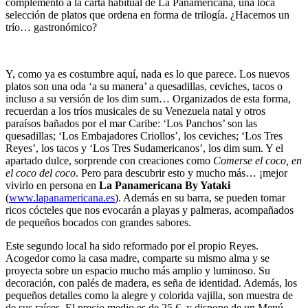
complemento a la carta habitual de La Panamericana, una loca
selección de platos que ordena en forma de trilogía. ¿Hacemos un
trío… gastronómico?
Y, como ya es costumbre aquí, nada es lo que parece. Los nuevos
platos son una oda ‘a su manera’ a quesadillas, ceviches, tacos o
incluso a su versión de los dim sum… Organizados de esta forma,
recuerdan a los tríos musicales de su Venezuela natal y otros
paraísos bañados por el mar Caribe: ‘Los Panchos’ son las
quesadillas; ‘Los Embajadores Criollos’, los ceviches; ‘Los Tres
Reyes’, los tacos y ‘Los Tres Sudamericanos’, los dim sum. Y el
apartado dulce, sorprende con creaciones como
Comerse el coco, en
el coco del coco
. Pero para descubrir esto y mucho más… ¡mejor
vivirlo en persona en
La Panamericana By Yataki
(
www.lapanamericana.es
). Además en su barra, se pueden tomar
ricos cócteles que nos evocarán a playas y palmeras, acompañados
de pequeños bocados con grandes sabores.
Este segundo local ha sido reformado por el propio Reyes.
Acogedor como la casa madre, comparte su mismo alma y se
proyecta sobre un espacio mucho más amplio y luminoso. Su
decoración, con palés de madera, es seña de identidad. Además, los
pequeños detalles como la alegre y colorida vajilla, son muestra de
de sus raíces. El precio medio es de 25 €, y dispone de un Menú