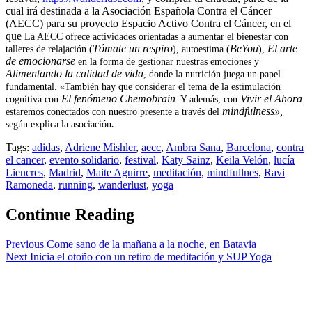
cual irá destinada a la Asociación Española Contra el Cáncer
(AECC) para su proyecto Espacio Activo Contra el Cáncer, en el
que
La AECC ofrece actividades orientadas a aumentar el bienestar con
Tómate un respiro
BeYou
El arte
talleres de relajación (
), autoestima (
),
de emocionarse
en la forma de gestionar nuestras emociones y
Alimentando la calidad de vida
, donde la nutrición juega un papel
fundamental. «También hay que considerar el tema de la estimulación
El fenómeno Chemobrain
Vivir el Ahora
cognitiva con
. Y además, con
mindfulness»,
estaremos conectados con nuestro presente a través del
.
según explica la asociación
Tags:
adidas
,
Adriene Mishler
,
aecc
,
Ambra Sana
,
Barcelona
,
contra
el cancer
,
evento solidario
,
festival
,
Katy Sainz
,
Keila Velón
,
lucía
Liencres
,
Madrid
,
Maite Aguirre
,
meditación
,
mindfullnes
,
Ravi
Ramoneda
,
running
,
wanderlust
,
yoga
Continue Reading
Previous
Come sano de la mañana a la noche, en Batavia
Next
Inicia el otoño con un retiro de meditación y SUP Yoga