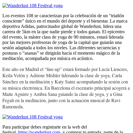
Los eventos 108 se caracterizan por la celebración de un “triatlón
consciente” único en el mundo del deporte y el bienestar. La marca
deportiva Adidas, patrocinador global de Wanderlust, lidera una
carrera de 5km en la que nadie pierde y todos ganan. El epicentro
del evento, la máster class de yoga de 90 minutos, estará liderada
por las mejores profesoras de yoga de la capital que guiarán una
sesión adaptada a todos los niveles. Las diferentes secuencias y
posturas o “asanas” se dirigirán hacia el momento mágico de la
meditación, acompañada por música en acústico.
Este año en Madrid el “line-up” estará formado por Lucía Liencres,
Keila Velón y Adriene Mishler liderando la clase de yoga, Carla
Sánchez en la meditación y Katy Sainz acompañando la sesión con
su música electrónica. En Barcelona el escenario principal acogerá a
Maite Aguirre y Ambra Sana guiando la clase de yoga, y a Gina
Fegali en la meditación, junto con la actuación musical de Ravi
Ramoneda.
Para participar debes registrarte en la web del
festival,
https://wanderlust.com
, y comprar tu entrada, parte de la